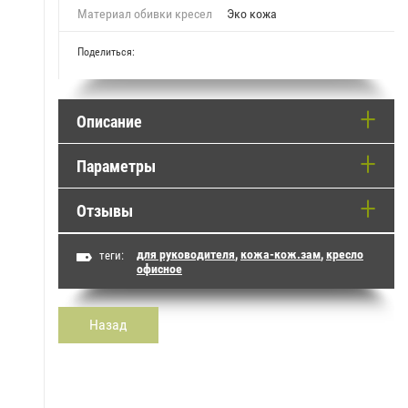
Материал обивки кресел
Эко кожа
Поделиться:
Описание
Параметры
Отзывы
для руководителя
,
кожа-кож.зам
,
кресло
теги:
офисное
Назад