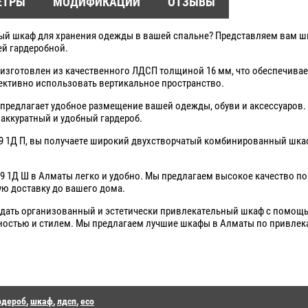
ЕТРЫ
МОДИФИКАЦИИ
ОТЗЫВЫ
ый шкаф для хранения одежды в вашей спальне? Представляем вам шк
ей гардеробной.
изготовлен из качественного ЛДСП толщиной 16 мм, что обеспечивает 
ктивно использовать вертикальное пространство.
предлагает удобное размещение вашей одежды, обуви и аксессуаров.
 аккуратный и удобный гардероб.
 9 1Д П, вы получаете широкий двухстворчатый комбинированный шкаф
9 1Д Ш в Алматы легко и удобно. Мы предлагаем высокое качество п
ую доставку до вашего дома.
дать организованный и эстетически привлекательный шкаф с помощью
остью и стилем. Мы предлагаем лучшие шкафы в Алматы по привлек
рдероб
,
шкаф
,
лдсп
,
eco