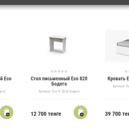
й Eco
Стол письменный Eco 820
Кровать 
Бодега
Артикул:
Ec
дега
Артикул:
Eco 9 1Д Ш Бодега
12 700
тенге
39 700
те