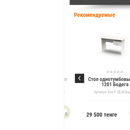
Рекомендуемые
Стол однотумбовы
Стол письменный Eco
1000 Бодега
1201 Бодега
Артикул:
Eco 9 1Д Ш Бодега
Артикул:
Eco 9 1Д Ш Бо
16 400
тенге
29 500
тенге