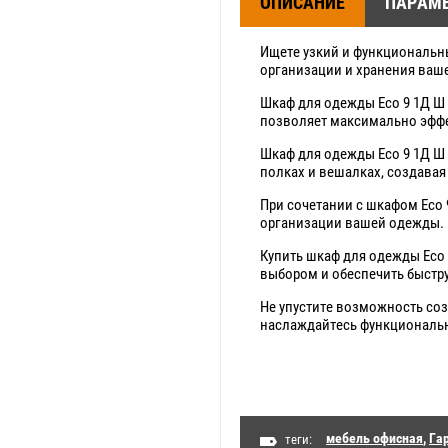
ОПИСАНИЕ
ПАРАМ
Ищете узкий и функциональн
организации и хранения ваш
Шкаф для одежды Eco 9 1Д Ш 
позволяет максимально эффе
Шкаф для одежды Eco 9 1Д Ш 
полках и вешалках, создавая
При сочетании с шкафом Eco
организации вашей одежды.
Купить шкаф для одежды Eco 
выбором и обеспечить быстр
Не упустите возможность соз
наслаждайтесь функциональн
мебель офисная
,
Га
теги: